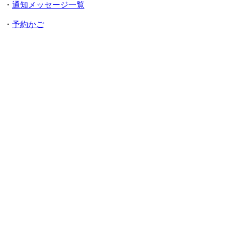
・
通知メッセージ一覧
・
予約かご