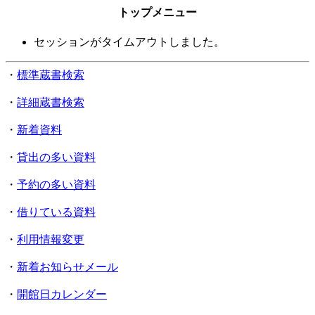
トップメニュー
セッションがタイムアウトしました。
・
標準蔵書検索
・
詳細蔵書検索
・
新着資料
・
貸出の多い資料
・
予約の多い資料
・
借りている資料
・
利用情報変更
・
新着お知らせメール
・
開館日カレンダー