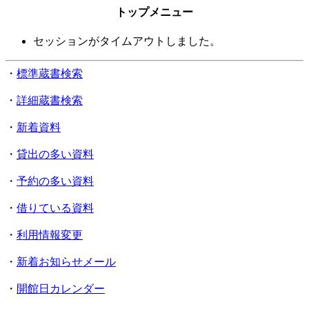
トップメニュー
セッションがタイムアウトしました。
・
標準蔵書検索
・
詳細蔵書検索
・
新着資料
・
貸出の多い資料
・
予約の多い資料
・
借りている資料
・
利用情報変更
・
新着お知らせメール
・
開館日カレンダー