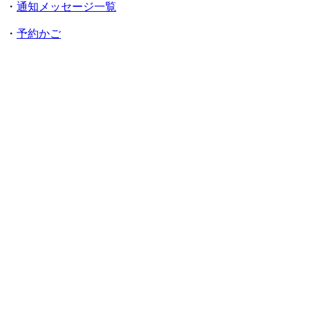
・
通知メッセージ一覧
・
予約かご