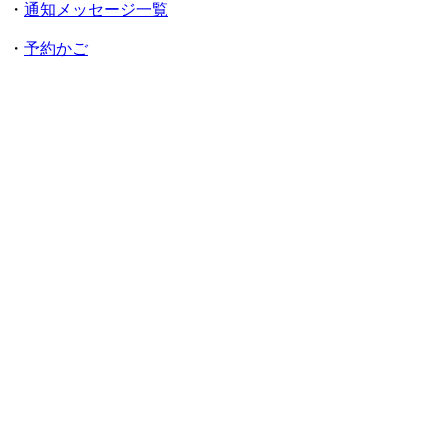
・
通知メッセージ一覧
・
予約かご