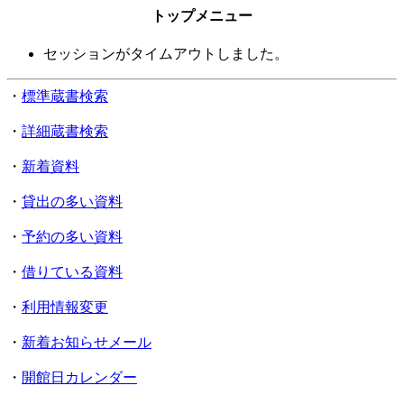
トップメニュー
セッションがタイムアウトしました。
・
標準蔵書検索
・
詳細蔵書検索
・
新着資料
・
貸出の多い資料
・
予約の多い資料
・
借りている資料
・
利用情報変更
・
新着お知らせメール
・
開館日カレンダー