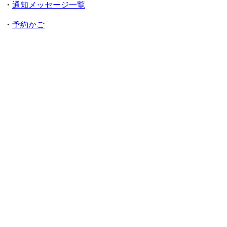
・
通知メッセージ一覧
・
予約かご