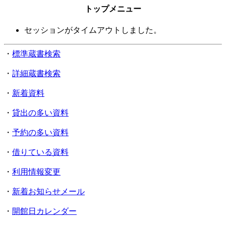
トップメニュー
セッションがタイムアウトしました。
・
標準蔵書検索
・
詳細蔵書検索
・
新着資料
・
貸出の多い資料
・
予約の多い資料
・
借りている資料
・
利用情報変更
・
新着お知らせメール
・
開館日カレンダー