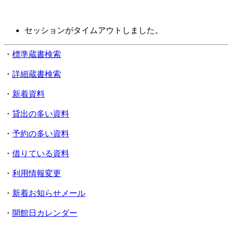
セッションがタイムアウトしました。
・
標準蔵書検索
・
詳細蔵書検索
・
新着資料
・
貸出の多い資料
・
予約の多い資料
・
借りている資料
・
利用情報変更
・
新着お知らせメール
・
開館日カレンダー