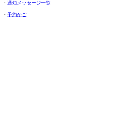
・
通知メッセージ一覧
・
予約かご