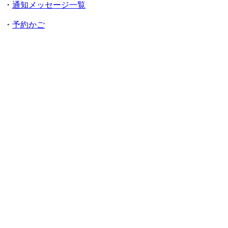
・
通知メッセージ一覧
・
予約かご