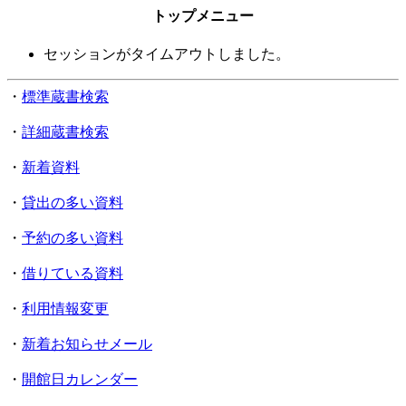
トップメニュー
セッションがタイムアウトしました。
・
標準蔵書検索
・
詳細蔵書検索
・
新着資料
・
貸出の多い資料
・
予約の多い資料
・
借りている資料
・
利用情報変更
・
新着お知らせメール
・
開館日カレンダー