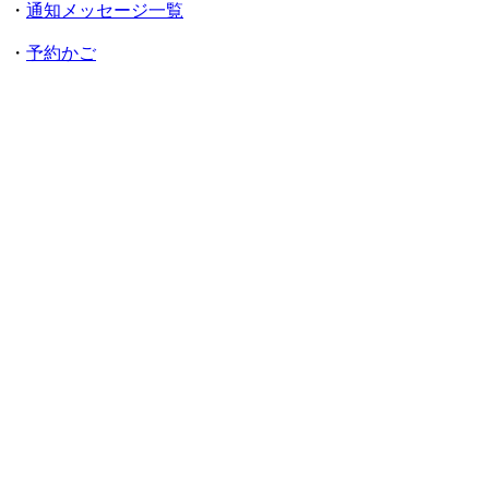
・
通知メッセージ一覧
・
予約かご