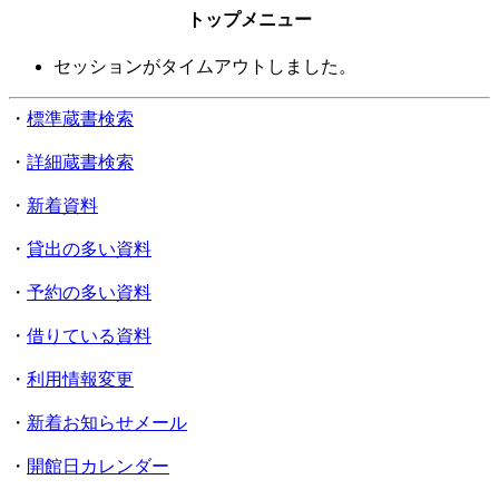
トップメニュー
セッションがタイムアウトしました。
・
標準蔵書検索
・
詳細蔵書検索
・
新着資料
・
貸出の多い資料
・
予約の多い資料
・
借りている資料
・
利用情報変更
・
新着お知らせメール
・
開館日カレンダー