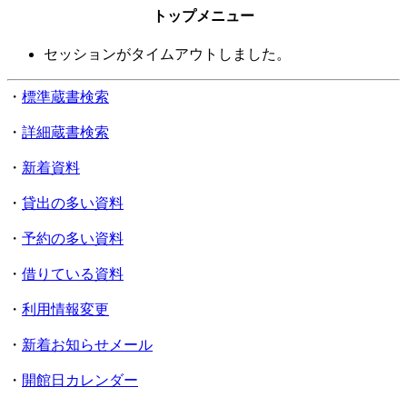
トップメニュー
セッションがタイムアウトしました。
・
標準蔵書検索
・
詳細蔵書検索
・
新着資料
・
貸出の多い資料
・
予約の多い資料
・
借りている資料
・
利用情報変更
・
新着お知らせメール
・
開館日カレンダー