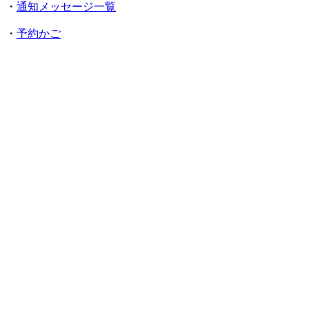
・
通知メッセージ一覧
・
予約かご