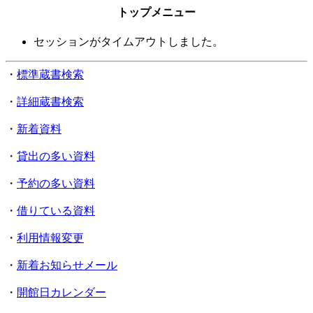
トップメニュー
セッションがタイムアウトしました。
・
標準蔵書検索
・
詳細蔵書検索
・
新着資料
・
貸出の多い資料
・
予約の多い資料
・
借りている資料
・
利用情報変更
・
新着お知らせメール
・
開館日カレンダー