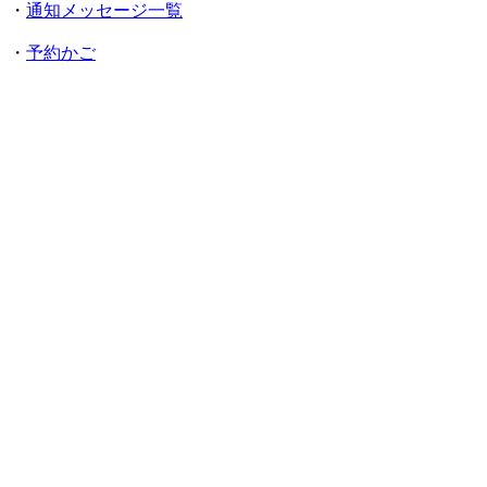
・
通知メッセージ一覧
・
予約かご