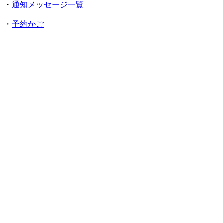
・
通知メッセージ一覧
・
予約かご