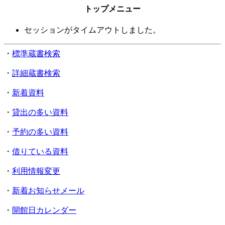
トップメニュー
セッションがタイムアウトしました。
・
標準蔵書検索
・
詳細蔵書検索
・
新着資料
・
貸出の多い資料
・
予約の多い資料
・
借りている資料
・
利用情報変更
・
新着お知らせメール
・
開館日カレンダー