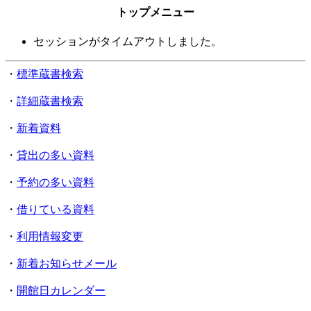
トップメニュー
セッションがタイムアウトしました。
・
標準蔵書検索
・
詳細蔵書検索
・
新着資料
・
貸出の多い資料
・
予約の多い資料
・
借りている資料
・
利用情報変更
・
新着お知らせメール
・
開館日カレンダー