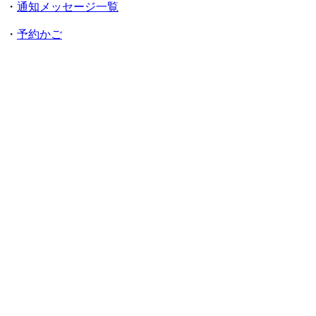
・
通知メッセージ一覧
・
予約かご