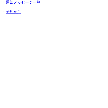
・
通知メッセージ一覧
・
予約かご