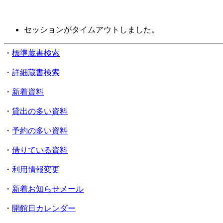
セッションがタイムアウトしました。
・
標準蔵書検索
・
詳細蔵書検索
・
新着資料
・
貸出の多い資料
・
予約の多い資料
・
借りている資料
・
利用情報変更
・
新着お知らせメール
・
開館日カレンダー