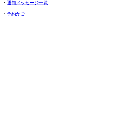
・
通知メッセージ一覧
・
予約かご