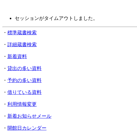
セッションがタイムアウトしました。
・
標準蔵書検索
・
詳細蔵書検索
・
新着資料
・
貸出の多い資料
・
予約の多い資料
・
借りている資料
・
利用情報変更
・
新着お知らせメール
・
開館日カレンダー