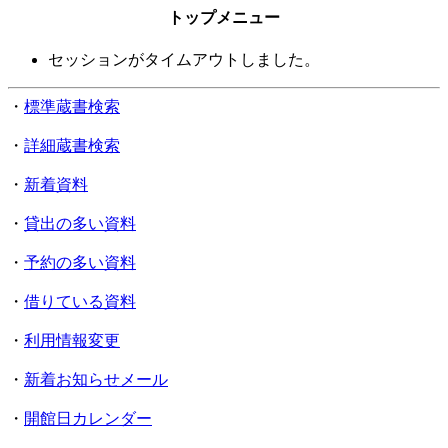
トップメニュー
セッションがタイムアウトしました。
・
標準蔵書検索
・
詳細蔵書検索
・
新着資料
・
貸出の多い資料
・
予約の多い資料
・
借りている資料
・
利用情報変更
・
新着お知らせメール
・
開館日カレンダー