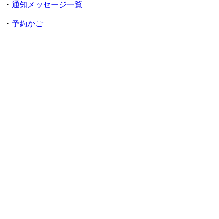
・
通知メッセージ一覧
・
予約かご