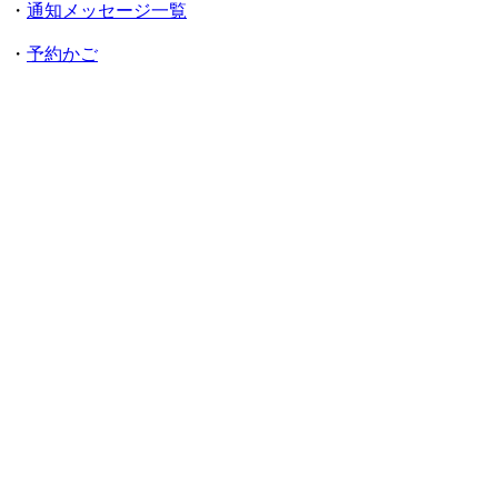
・
通知メッセージ一覧
・
予約かご