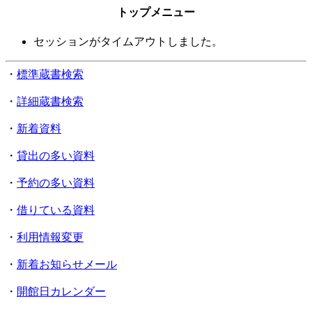
トップメニュー
セッションがタイムアウトしました。
・
標準蔵書検索
・
詳細蔵書検索
・
新着資料
・
貸出の多い資料
・
予約の多い資料
・
借りている資料
・
利用情報変更
・
新着お知らせメール
・
開館日カレンダー