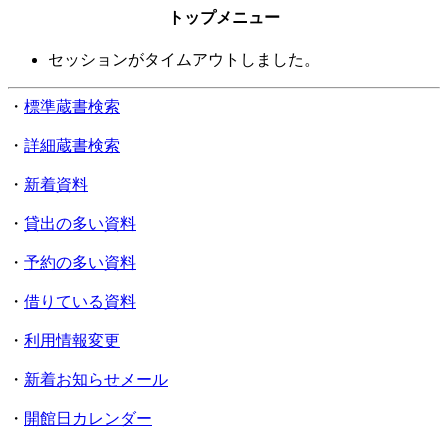
トップメニュー
セッションがタイムアウトしました。
・
標準蔵書検索
・
詳細蔵書検索
・
新着資料
・
貸出の多い資料
・
予約の多い資料
・
借りている資料
・
利用情報変更
・
新着お知らせメール
・
開館日カレンダー