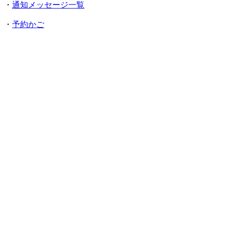
・
通知メッセージ一覧
・
予約かご