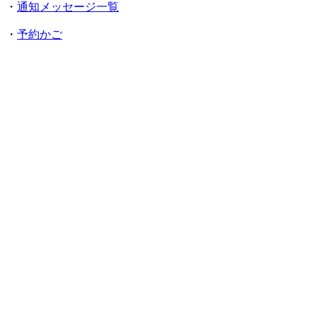
・
通知メッセージ一覧
・
予約かご