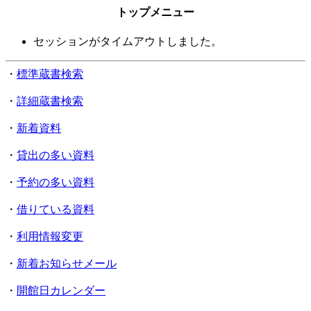
トップメニュー
セッションがタイムアウトしました。
・
標準蔵書検索
・
詳細蔵書検索
・
新着資料
・
貸出の多い資料
・
予約の多い資料
・
借りている資料
・
利用情報変更
・
新着お知らせメール
・
開館日カレンダー