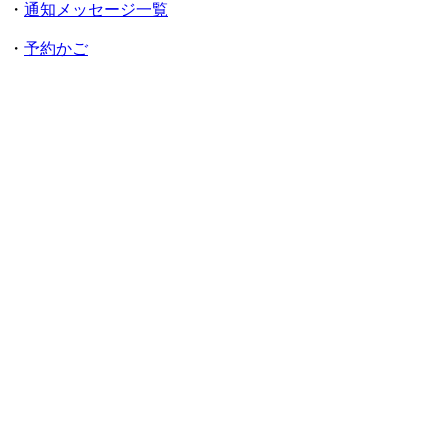
・
通知メッセージ一覧
・
予約かご