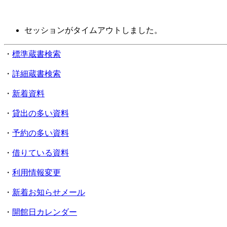
セッションがタイムアウトしました。
・
標準蔵書検索
・
詳細蔵書検索
・
新着資料
・
貸出の多い資料
・
予約の多い資料
・
借りている資料
・
利用情報変更
・
新着お知らせメール
・
開館日カレンダー