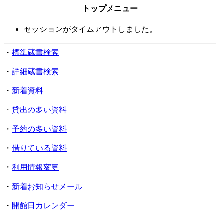
トップメニュー
セッションがタイムアウトしました。
・
標準蔵書検索
・
詳細蔵書検索
・
新着資料
・
貸出の多い資料
・
予約の多い資料
・
借りている資料
・
利用情報変更
・
新着お知らせメール
・
開館日カレンダー