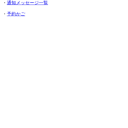
・
通知メッセージ一覧
・
予約かご