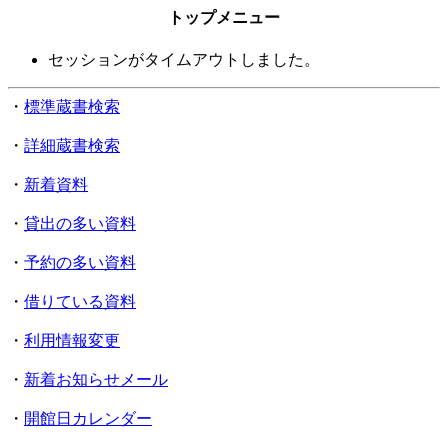
トップメニュー
セッションがタイムアウトしました。
・
標準蔵書検索
・
詳細蔵書検索
・
新着資料
・
貸出の多い資料
・
予約の多い資料
・
借りている資料
・
利用情報変更
・
新着お知らせメール
・
開館日カレンダー