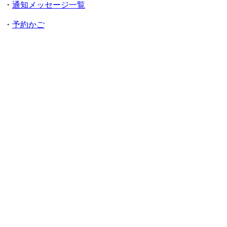
・
通知メッセージ一覧
・
予約かご