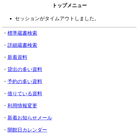
トップメニュー
セッションがタイムアウトしました。
・
標準蔵書検索
・
詳細蔵書検索
・
新着資料
・
貸出の多い資料
・
予約の多い資料
・
借りている資料
・
利用情報変更
・
新着お知らせメール
・
開館日カレンダー