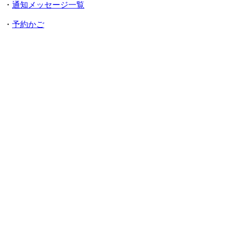
・
通知メッセージ一覧
・
予約かご