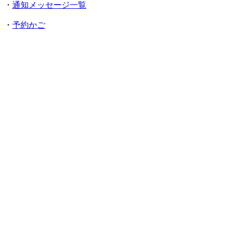
・
通知メッセージ一覧
・
予約かご