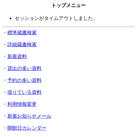
トップメニュー
セッションがタイムアウトしました。
・
標準蔵書検索
・
詳細蔵書検索
・
新着資料
・
貸出の多い資料
・
予約の多い資料
・
借りている資料
・
利用情報変更
・
新着お知らせメール
・
開館日カレンダー