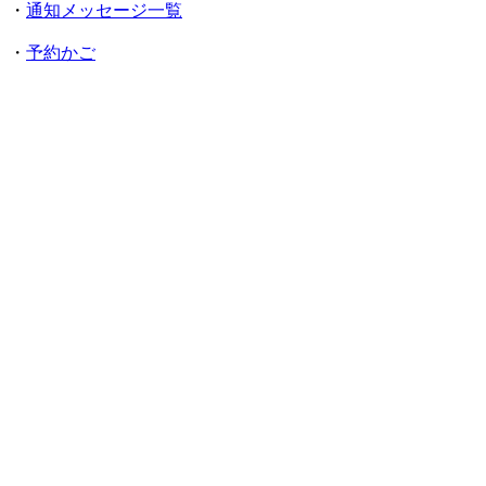
・
通知メッセージ一覧
・
予約かご