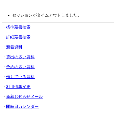
セッションがタイムアウトしました。
・
標準蔵書検索
・
詳細蔵書検索
・
新着資料
・
貸出の多い資料
・
予約の多い資料
・
借りている資料
・
利用情報変更
・
新着お知らせメール
・
開館日カレンダー