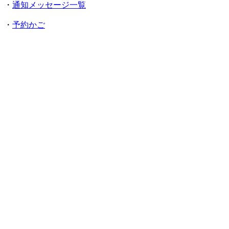
・
通知メッセージ一覧
・
予約かご