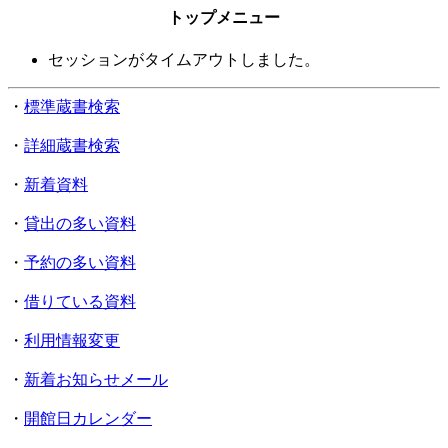
トップメニュー
セッションがタイムアウトしました。
・
標準蔵書検索
・
詳細蔵書検索
・
新着資料
・
貸出の多い資料
・
予約の多い資料
・
借りている資料
・
利用情報変更
・
新着お知らせメール
・
開館日カレンダー