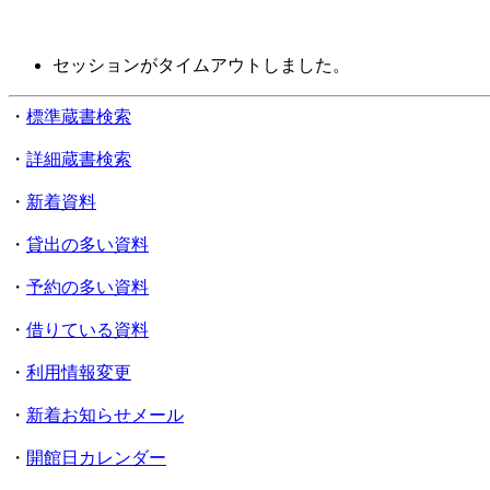
セッションがタイムアウトしました。
・
標準蔵書検索
・
詳細蔵書検索
・
新着資料
・
貸出の多い資料
・
予約の多い資料
・
借りている資料
・
利用情報変更
・
新着お知らせメール
・
開館日カレンダー