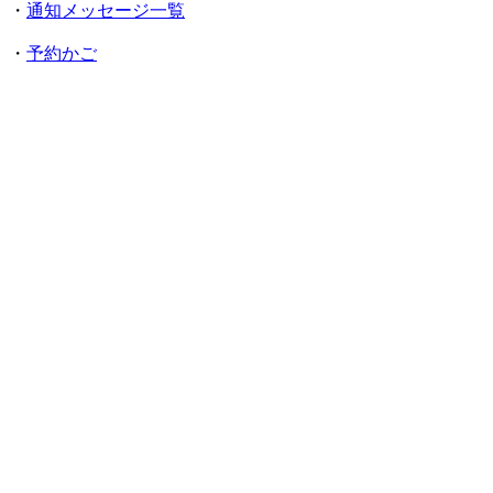
・
通知メッセージ一覧
・
予約かご