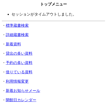
トップメニュー
セッションがタイムアウトしました。
・
標準蔵書検索
・
詳細蔵書検索
・
新着資料
・
貸出の多い資料
・
予約の多い資料
・
借りている資料
・
利用情報変更
・
新着お知らせメール
・
開館日カレンダー