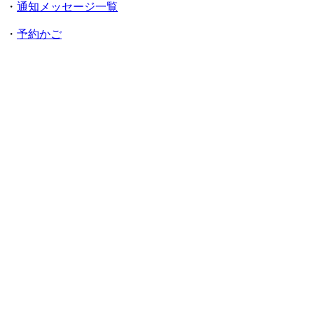
・
通知メッセージ一覧
・
予約かご