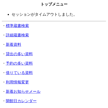
トップメニュー
セッションがタイムアウトしました。
・
標準蔵書検索
・
詳細蔵書検索
・
新着資料
・
貸出の多い資料
・
予約の多い資料
・
借りている資料
・
利用情報変更
・
新着お知らせメール
・
開館日カレンダー