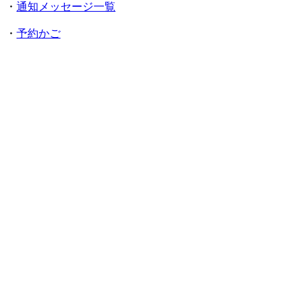
・
通知メッセージ一覧
・
予約かご