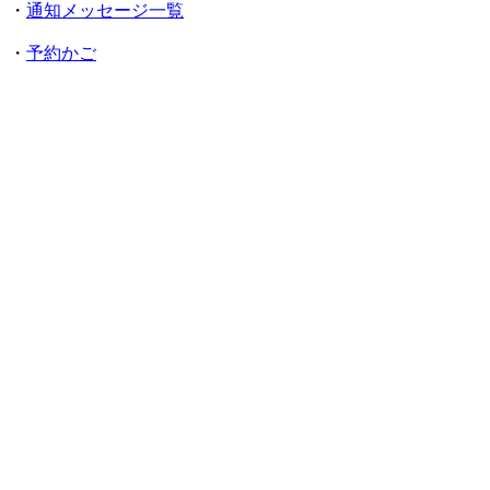
・
通知メッセージ一覧
・
予約かご