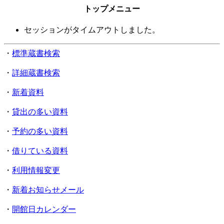
トップメニュー
セッションがタイムアウトしました。
・
標準蔵書検索
・
詳細蔵書検索
・
新着資料
・
貸出の多い資料
・
予約の多い資料
・
借りている資料
・
利用情報変更
・
新着お知らせメール
・
開館日カレンダー