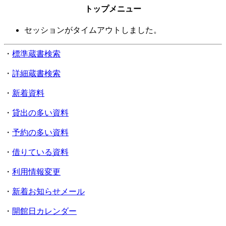
トップメニュー
セッションがタイムアウトしました。
・
標準蔵書検索
・
詳細蔵書検索
・
新着資料
・
貸出の多い資料
・
予約の多い資料
・
借りている資料
・
利用情報変更
・
新着お知らせメール
・
開館日カレンダー