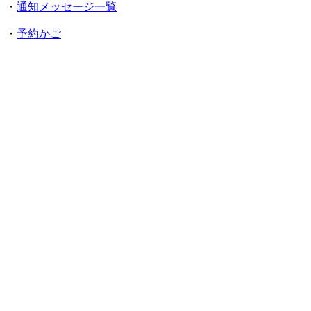
・
通知メッセージ一覧
・
予約かご