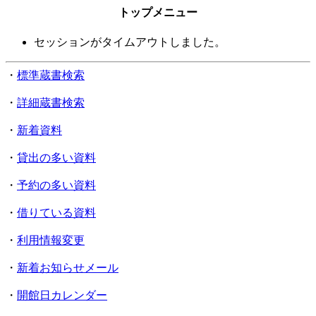
トップメニュー
セッションがタイムアウトしました。
・
標準蔵書検索
・
詳細蔵書検索
・
新着資料
・
貸出の多い資料
・
予約の多い資料
・
借りている資料
・
利用情報変更
・
新着お知らせメール
・
開館日カレンダー