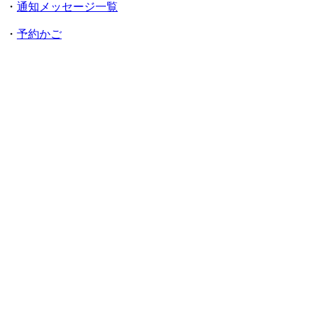
・
通知メッセージ一覧
・
予約かご