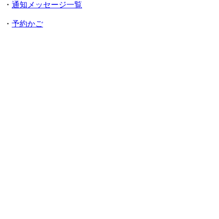
・
通知メッセージ一覧
・
予約かご