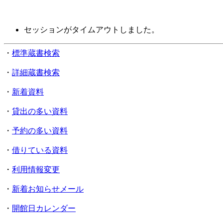
セッションがタイムアウトしました。
・
標準蔵書検索
・
詳細蔵書検索
・
新着資料
・
貸出の多い資料
・
予約の多い資料
・
借りている資料
・
利用情報変更
・
新着お知らせメール
・
開館日カレンダー