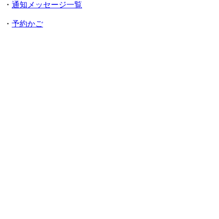
・
通知メッセージ一覧
・
予約かご