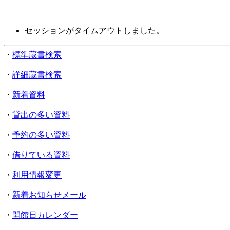
セッションがタイムアウトしました。
・
標準蔵書検索
・
詳細蔵書検索
・
新着資料
・
貸出の多い資料
・
予約の多い資料
・
借りている資料
・
利用情報変更
・
新着お知らせメール
・
開館日カレンダー