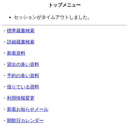
トップメニュー
セッションがタイムアウトしました。
・
標準蔵書検索
・
詳細蔵書検索
・
新着資料
・
貸出の多い資料
・
予約の多い資料
・
借りている資料
・
利用情報変更
・
新着お知らせメール
・
開館日カレンダー