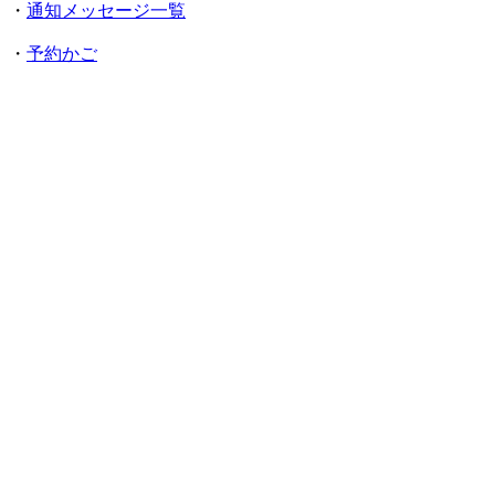
・
通知メッセージ一覧
・
予約かご